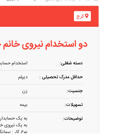
کرج
دو استخدام نیروی خانم 
دسته شغلی:
استخدام حسابد
حداقل مدرک تحصیلی :
دیپلم
جنسیت:
زن
تسهیلات:
بیمه
به یک حسابدار خا
توضیحات:
به یک نیروی خان
نوع کار : پیما