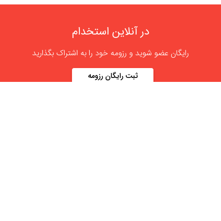
در آنلاین استخدام
رایگان عضو شوید و رزومه خود را به اشتراک بگذارید
ثبت رایگان رزومه
درباره
آنلاین استخدام
گروه آنلاین استخدام جهت هموار کردن مشکلات کارفرمایان و
کارجویان عزیز از سال 1395 اقدام به راه اندازی سامانه آنلاین
استخدام نمود. در آنلاین استخدام آگهی کار ثبت کنید ، به دنبال
نیروی مورد نظر خود بگردید ، رزومه کاری خود را ثبت و اخبار
استخدامی را دنبال کنید. باشد که بتوان بهتر و راحت تر زیست.