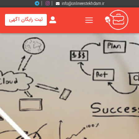
info@onlineestekhdam.ir
ثبت رایگان آگهی
خانه
فرصت
های
شغلی
برند
ها
رزومه
ها
اخبار
مشاغل