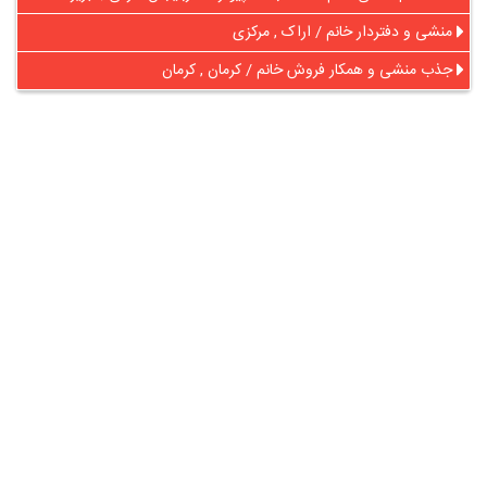
منشی و دفتردار خانم / اراک , مرکزی
جذب منشی و همکار فروش خانم / کرمان , کرمان
در آنلاین استخدام
رایگان عضو شوید و رزومه خود را به اشتراک بگذارید
ثبت رایگان رزومه
درباره
آنلاین استخدام
گروه آنلاین استخدام جهت هموار کردن مشکلات کارفرمایان و