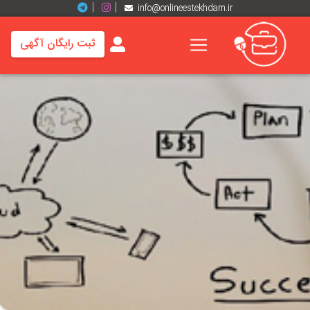
info@onlineestekhdam.ir
ثبت رایگان آگهی
خانه
فرصت
های
شغلی
برند
ها
رزومه
ها
اخبار
مشاغل