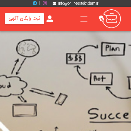
info@onlineestekhdam.ir
ثبت رایگان آگهی
خانه
فرصت
های
شغلی
برند
ها
رزومه
ها
اخبار
مشاغل