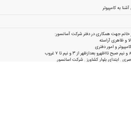
شنا به کامپیوتر
 خانم جهت همکاری در دفتر شرکت آسانسور:
ا و ظاهری آراسته
امپیوتر و امور دفتری
ری . ابتدای بلوار کشاورز . شرکت اسانسور.
ب صورت حضوری گفته میشود
نات ناصری . ابتدای بلوار کشاورز . شرکت اسانسور.
0939167xxxx
(نمایش کامل)