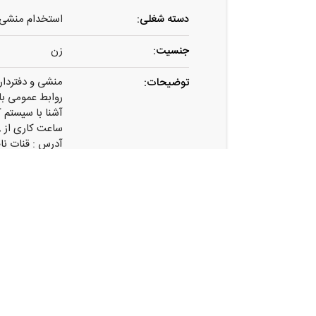
دسته شغلی:
استخدام منشی آ
جنسیت:
زن
منشی و دفتردار
توضیحات:
روابط عمومی بال
آشنا با سیستم ک
ساعت کاری از ۸ و نیم صبح تا۱ظهرو بعدازظهر از ۳ و نیم تا ۷ غروب
آدرس : قنات ناص
مابقی شرایط 
ضمنا تماس تا ۵ غروب میباشد.
آدرس:
مرکزی . اراک .ق