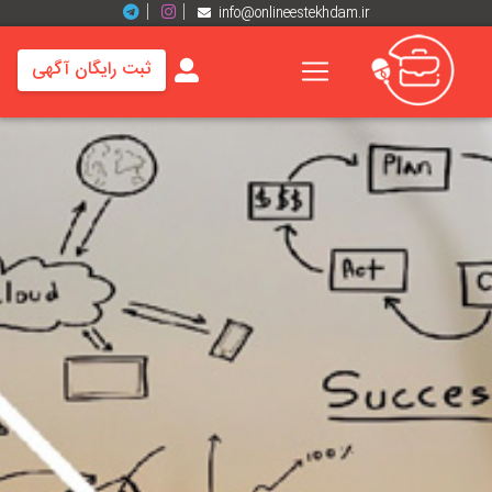
info@onlineestekhdam.ir
ثبت رایگان آگهی
خانه
فرصت
های
شغلی
برند
ها
رزومه
ها
اخبار
مشاغل