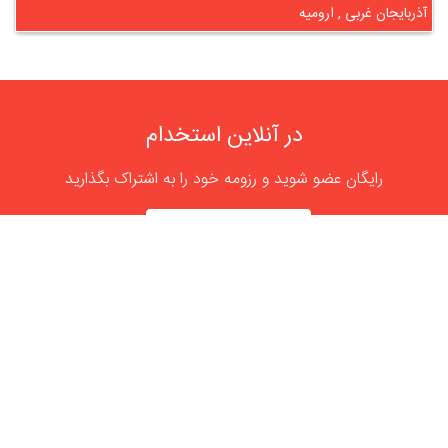
آذربایجان غربی , ارومیه
در آنلاین استخدام
رایگان عضو شوید و رزومه خود را به اشتراک بگذارید
ثبت رایگان رزومه
درباره
آنلاین استخدام
گروه آنلاین استخدام جهت هموار کردن مشکلات کارفرمایان و
کارجویان عزیز از سال 1395 اقدام به راه اندازی سامانه آنلاین
استخدام نمود. در آنلاین استخدام آگهی کار ثبت کنید ، به دنبال