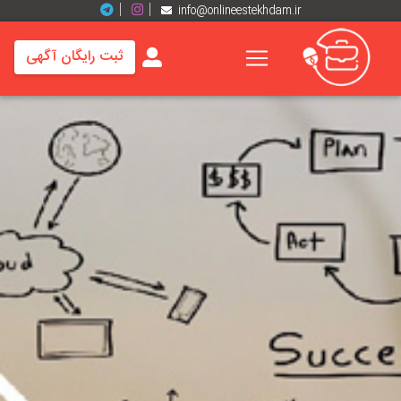
info@onlineestekhdam.ir
ثبت رایگان آگهی
خانه
فرصت
های
شغلی
برند
ها
رزومه
ها
اخبار
مشاغل