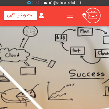
info@onlineestekhdam.ir
ثبت رایگان آگهی
خانه
فرصت
های
شغلی
برند
ها
رزومه
ها
اخبار
مشاغل