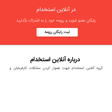
در آنلاین استخدام
رایگان عضو شوید و رزومه خود را به اشتراک بگذارید
ثبت رایگان رزومه
درباره
آنلاین استخدام
گروه آنلاین استخدام جهت هموار کردن مشکلات کارفرمایان و
کارجویان عزیز از سال 1395 اقدام به راه اندازی سامانه آنلاین
استخدام نمود. در آنلاین استخدام آگهی کار ثبت کنید ، به دنبال
نیروی مورد نظر خود بگردید ، رزومه کاری خود را ثبت و اخبار
استخدامی را دنبال کنید. باشد که بتوان بهتر و راحت تر زیست.