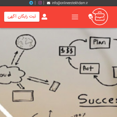
info@onlineestekhdam.ir
ثبت رایگان آگهی
خانه
فرصت
های
شغلی
برند
ها
رزومه
ها
اخبار
مشاغل