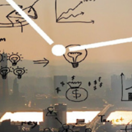
تماس
با
ما
درباره
ما