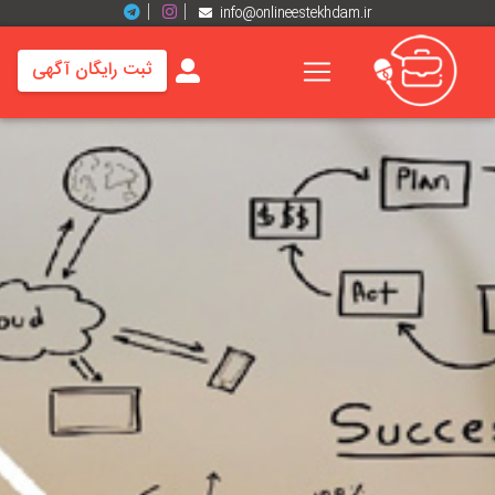
info@onlineestekhdam.ir
ثبت رایگان آگهی
خانه
فرصت
های
شغلی
برند
ها
رزومه
ها
اخبار
مشاغل