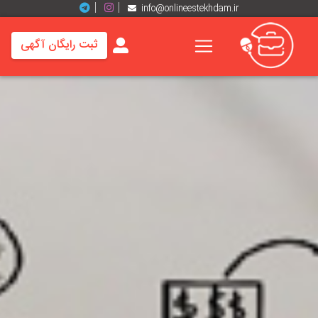
info@onlineestekhdam.ir
ثبت رایگان آگهی
خانه
فرصت
های
شغلی
برند
ها
رزومه
ها
اخبار
مشاغل