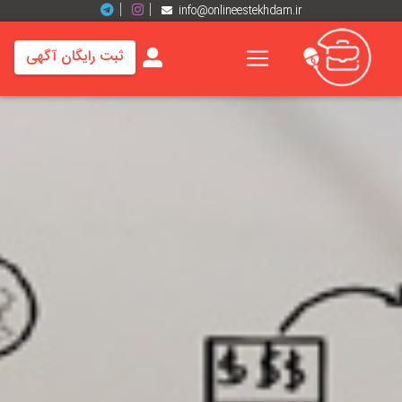
info@onlineestekhdam.ir
ثبت رایگان آگهی
خانه
فرصت
های
شغلی
برند
ها
رزومه
ها
اخبار
مشاغل