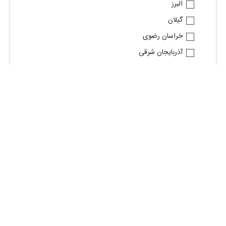
البرز
گیلان
خراسان رضوی
آذربایجان شرقی
قم
فارس
خوزستان
مازندران
مشاهده استان های بیشتر
در آنلاین استخدام