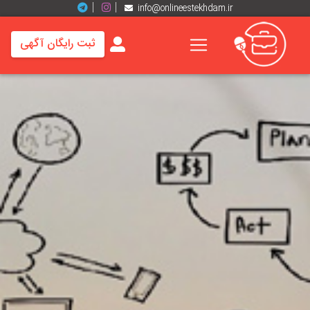
info@onlineestekhdam.ir
ثبت رایگان آگهی
خانه
فرصت
های
شغلی
برند
ها
رزومه
ها
اخبار
مشاغل