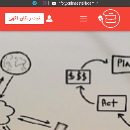
info@onlineestekhdam.ir
ثبت رایگان آگهی
خانه
فرصت
های
شغلی
برند
ها
رزومه
ها
اخبار
مشاغل