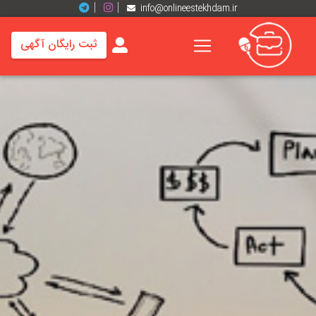
info@onlineestekhdam.ir
ثبت رایگان آگهی
خانه
فرصت
های
شغلی
برند
ها
رزومه
ها
اخبار
مشاغل