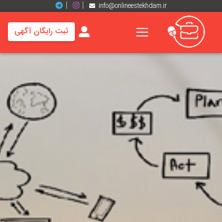
info@onlineestekhdam.ir
ثبت رایگان آگهی
خانه
فرصت
های
شغلی
برند
ها
رزومه
ها
اخبار
مشاغل