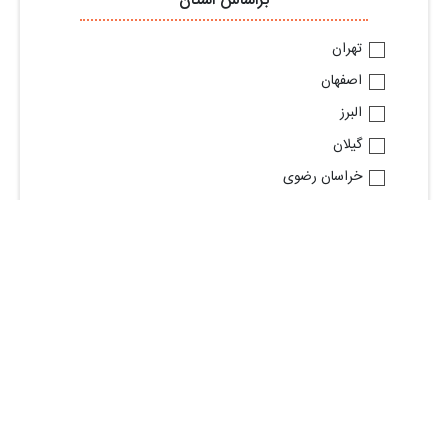
براساس استان
تهران
اصفهان
البرز
گیلان
خراسان رضوی
آذربایجان شرقی
قم
فارس
خوزستان
مازندران
مشاهده استان های بیشتر