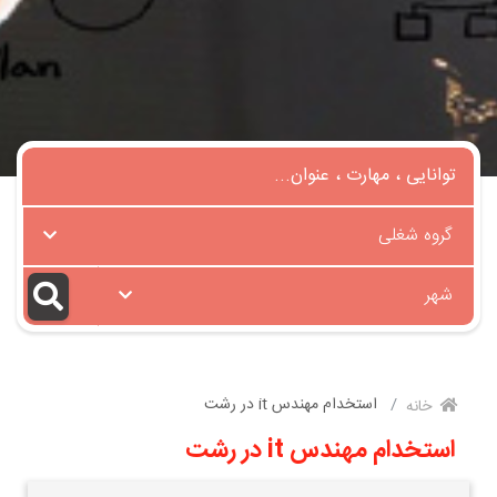
گروه شغلی
شهر
استخدام مهندس it در رشت
خانه
استخدام مهندس it در رشت