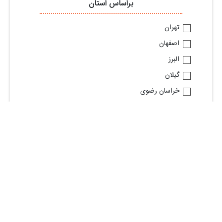
براساس استان
تهران
اصفهان
البرز
گیلان
خراسان رضوی
آذربایجان شرقی
قم
فارس
خوزستان
مازندران
مشاهده استان های بیشتر