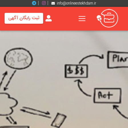
info@onlineestekhdam.ir
ثبت رایگان آگهی
خانه
فرصت
های
شغلی
برند
ها
رزومه
ها
اخبار
مشاغل