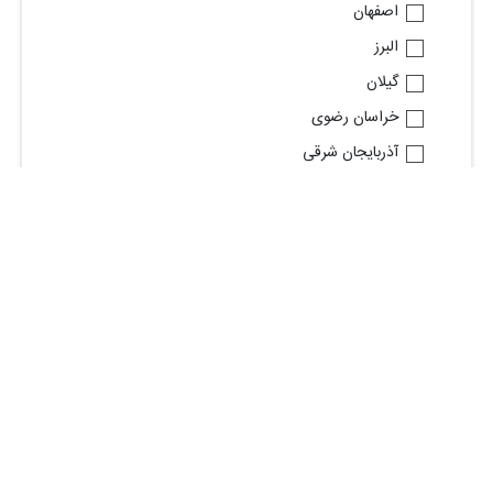
اصفهان
البرز
گیلان
خراسان رضوی
آذربایجان شرقی
قم
فارس
خوزستان
مازندران
مشاهده استان های بیشتر