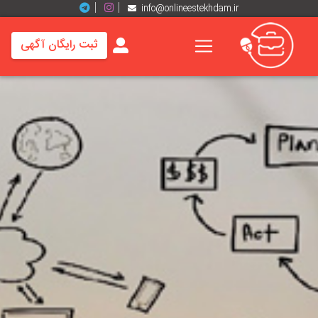
info@onlineestekhdam.ir
ثبت رایگان آگهی
خانه
فرصت
های
شغلی
برند
ها
رزومه
ها
اخبار
مشاغل