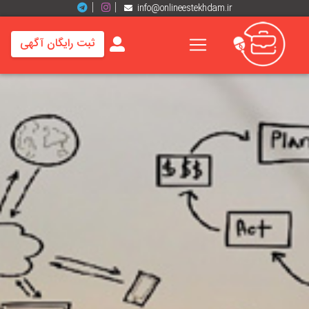
info@onlineestekhdam.ir
ثبت رایگان آگهی
خانه
فرصت
های
شغلی
برند
ها
رزومه
ها
اخبار
مشاغل