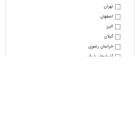
تهران
اصفهان
البرز
گیلان
خراسان رضوی
آذربایجان شرقی
قم
فارس
خوزستان
مازندران
مشاهده استان های بیشتر