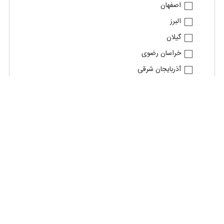
اصفهان
البرز
گیلان
خراسان رضوی
آذربایجان شرقی
قم
فارس
خوزستان
مازندران
مشاهده استان های بیشتر