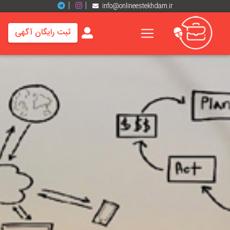
info@onlineestekhdam.ir
ثبت رایگان آگهی
خانه
فرصت
های
شغلی
برند
ها
رزومه
ها
اخبار
مشاغل