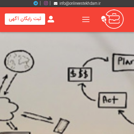
info@onlineestekhdam.ir
ثبت رایگان آگهی
خانه
فرصت
های
شغلی
برند
ها
رزومه
ها
اخبار
مشاغل