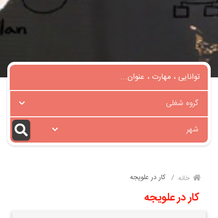
گروه شغلی
شهر
کار در علویجه
خانه
کار در علویجه