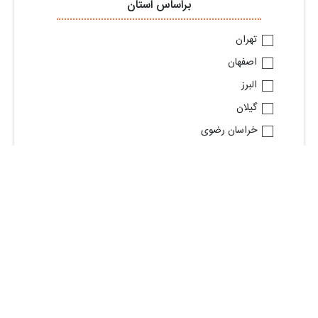
براساس استان
تهران
اصفهان
البرز
گیلان
خراسان رضوی
آذربایجان شرقی
قم
فارس
خوزستان
مازندران
مشاهده استان های بیشتر