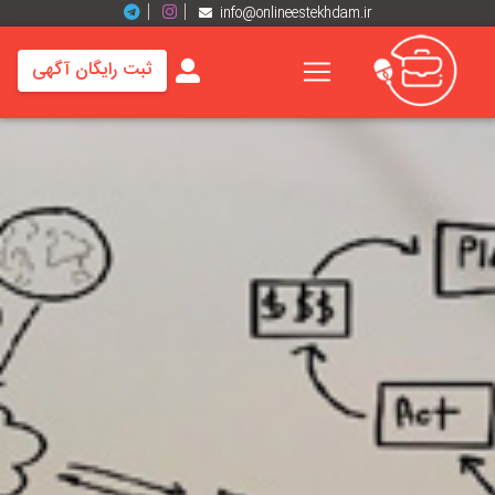
info@onlineestekhdam.ir
ثبت رایگان آگهی
خانه
فرصت
های
شغلی
برند
ها
رزومه
ها
اخبار
مشاغل