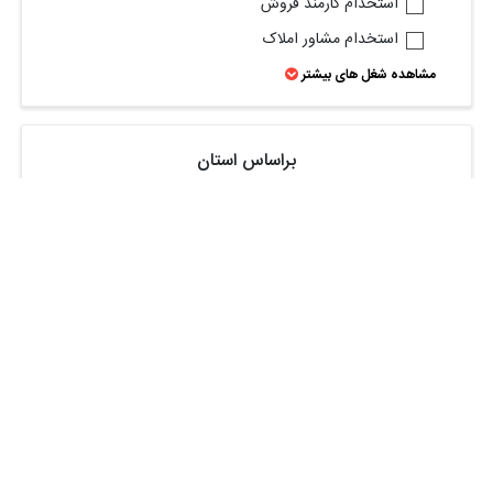
استخدام کارمند فروش
استخدام مشاور املاک
مشاهده شغل های بیشتر
براساس استان
تهران
اصفهان
البرز
گیلان
خراسان رضوی
آذربایجان شرقی
قم
فارس