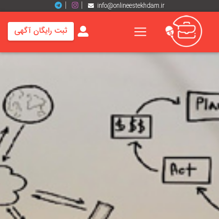
info@onlineestekhdam.ir
ثبت رایگان آگهی
خانه
فرصت
های
شغلی
برند
ها
رزومه
ها
اخبار
مشاغل