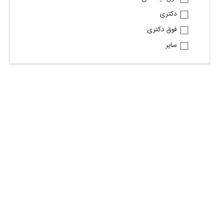
دکتری
فوق دکتری
سایر
جنسیت
زن
مرد
براساس شغل مورد تقاضا
استخدام حسابدار
استخدام منشی
استخدام بازاریاب و ویزیتور