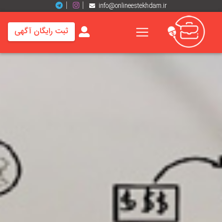
info@onlineestekhdam.ir
ثبت رایگان آگهی
خانه
فرصت
های
شغلی
برند
ها
رزومه
ها
اخبار
مشاغل