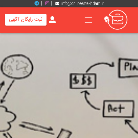
info@onlineestekhdam.ir
ثبت رایگان آگهی
خانه
فرصت
های
شغلی
برند
ها
رزومه
ها
اخبار
مشاغل