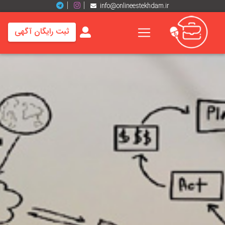
info@onlineestekhdam.ir
ثبت رایگان آگهی
خانه
فرصت
های
شغلی
برند
ها
رزومه
ها
اخبار
مشاغل