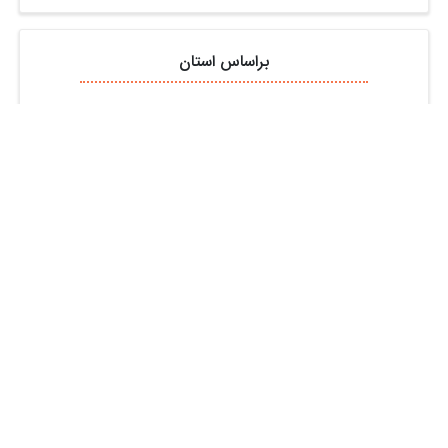
براساس استان
تهران
اصفهان
البرز
گیلان
خراسان رضوی
آذربایجان شرقی
قم
فارس
خوزستان
مازندران
مشاهده استان های بیشتر