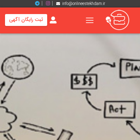
info@onlineestekhdam.ir
ثبت رایگان آگهی
خانه
فرصت
های
شغلی
برند
ها
رزومه
ها
اخبار
مشاغل