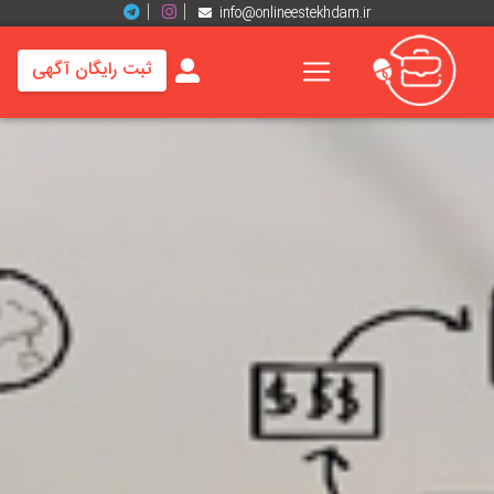
info@onlineestekhdam.ir
ثبت رایگان آگهی
خانه
فرصت
های
شغلی
برند
ها
رزومه
ها
اخبار
مشاغل