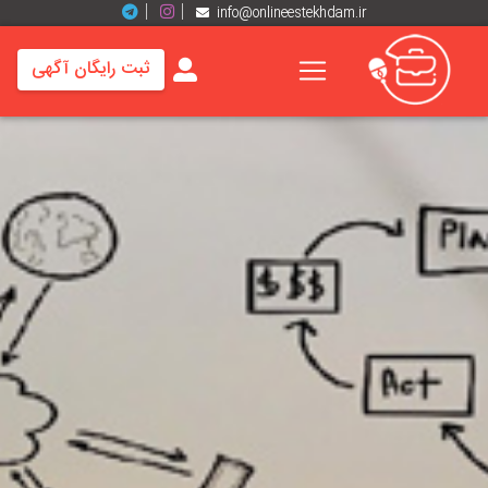
info@onlineestekhdam.ir
ثبت رایگان آگهی
خانه
فرصت
های
شغلی
برند
ها
رزومه
ها
اخبار
مشاغل