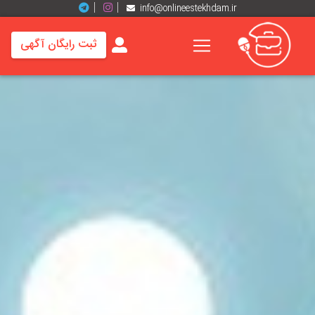
info@onlineestekhdam.ir
ثبت رایگان آگهی
خانه
فرصت
های
شغلی
برند
ها
رزومه
ها
اخبار
مشاغل