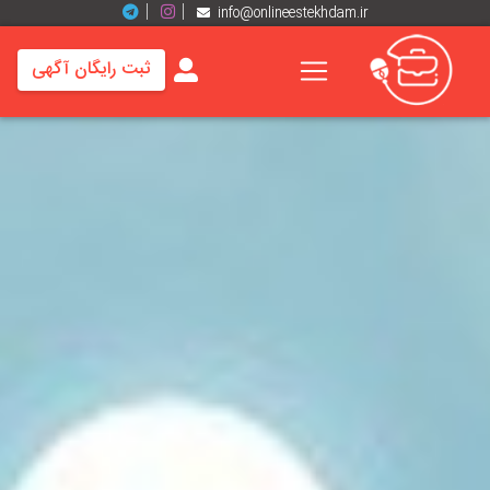
info@onlineestekhdam.ir
ثبت رایگان آگهی
خانه
فرصت
های
شغلی
برند
ها
رزومه
ها
اخبار
مشاغل