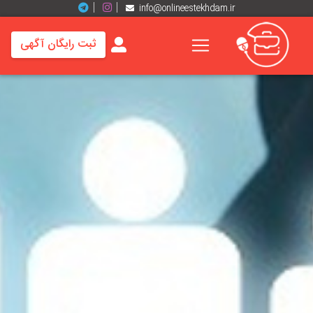
info@onlineestekhdam.ir
ثبت رایگان آگهی
خانه
فرصت
های
شغلی
برند
ها
رزومه
ها
اخبار
مشاغل