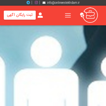
info@onlineestekhdam.ir
ثبت رایگان آگهی
خانه
فرصت
های
شغلی
برند
ها
رزومه
ها
اخبار
مشاغل