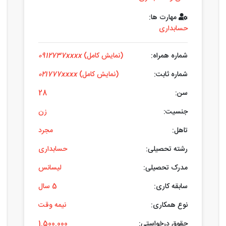
مهارت ها:
حسابداری
شماره همراه:
(نمایش کامل)
0912737xxxx
شماره ثابت:
(نمایش کامل)
021777xxxx
سن:
28
جنسیت:
زن
تاهل:
مجرد
رشته تحصیلی:
حسابداری
مدرک تحصیلی:
لیسانس
سابقه کاری:
5 سال
نوع همکاری:
نیمه وقت
حقوق درخواستی:
1.500.000