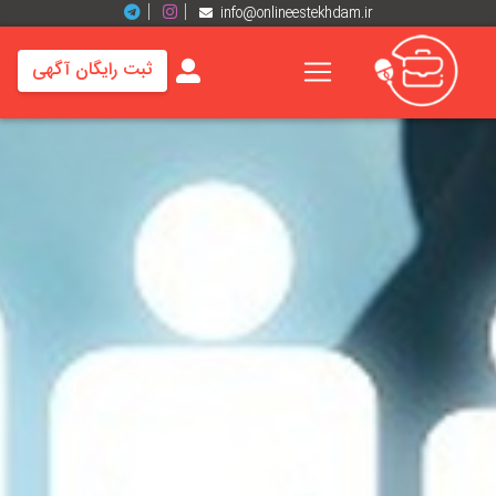
info@onlineestekhdam.ir
ثبت رایگان آگهی
خانه
فرصت
های
شغلی
برند
ها
رزومه
ها
اخبار
مشاغل