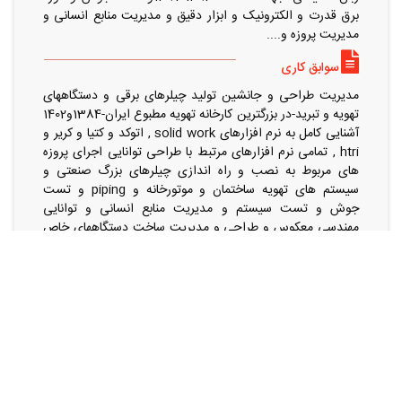
برق قدرت و الکترونیک و ابزار دقیق و مدیریت منابع انسانی و
مدیریت پروزه و....
سوابق کاری
مدیریت طراحی و جانشین تولید چیلرهای برقی و دستگاههای
تهویه و تبرید-در بزرگترین کارخانه تهویه مطبوع ایران-1384و1402
آشنایی کامل به نرم افزارهای solid work , اتوکد و کتیا و کریر و
htri , تمامی نرم افزارهای مرتبط با طراحی توانایی اجرای پروزه
های مربوط به نصب و راه اندازی چیلرهای بزرگ صنعتی و
سیستم های تهویه ساختمان و موتورخانه و piping و تست
جوش و تست سیستم و مدیریت منابع انسانی و توانایی
مهندسی معکوس و طراحی و مدیریت ساخت دستگاههای خاص
و بزرگ صنعتی و دارای پروانه پایه یک در طراحی و نظارت و
اجرای در سازمان نظام مهندسی و توانایی مشاوره برای طراحی و
ساخت و محاسبه بار برودتی ساختمانها و سوله های صنعتی و
خنک کاری خط های تولید (ذوب و ریخته گری و...) توانایی
تعمیر و نگهداری و راه اندازی چیلرهای صنعتی و ....
زبان خارجی
زبان انگلیسی در جهاد دانشگاهی