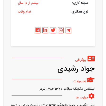
سابقه کاری:
بیشتر از 10 سال
نوع همکاری:
تمام وقت
بیوگرافی
جواد رشیدی
تحصیلات
لیسانس-مکانیک سیالات-1377-1382-تبریز
مهارت ها
زبان انگلیسی -جهاد دانشگاه 1393-1397و تست جوش و دوره