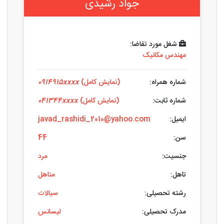
جواد رشیدی
شغل مورد تقاضا:
مهندس مکانیک
شماره همراه:
(نمایش کامل)
0914915xxxx
شماره ثابت:
(نمایش کامل)
041344xxxx
ایمیل:
javad_rashidi_2010@yahoo.com
سن:
44
جنسیت:
مرد
تاهل:
متاهل
رشته تحصیلی:
سیالات
مدرک تحصیلی:
لیسانس