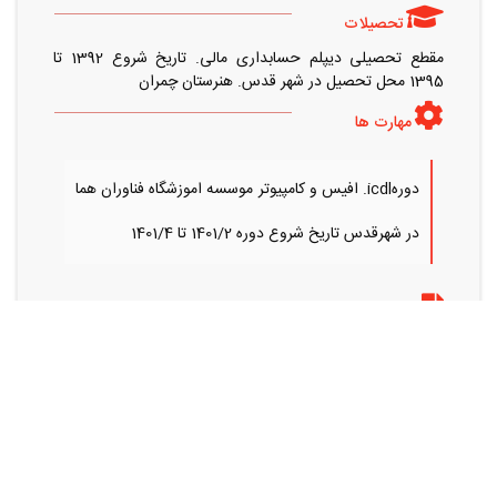
تحصیلات
مقطع تحصیلی دیپلم حسابداری مالی. تاریخ شروع 1392 تا
1395 محل تحصیل در شهر قدس. هنرستان چمران
مهارت ها
دورهicdl. افیس و کامپیوتر موسسه اموزشگاه فناوران هما
در شهرقدس تاریخ شروع دوره 1401/2 تا 1401/4
سوابق کاری
کار در شرکت بهین سازه صنعت زمینه تولید. قطعات خودرو. به
عنوان کنترل کیفی و کار با کامپیوتر مخصوصا ورد و اکسل. تاریخ
شروع .. 1398/8تا 1401/7
زبان خارجی
زبان انگلیسی نوشتن در حد خوب و خواندن در حد خوب مکالمه