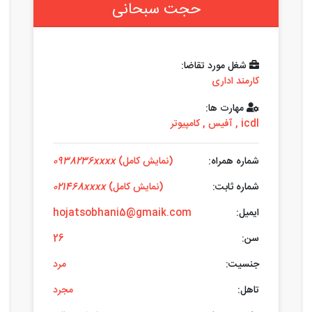
حجت سبحانی
شغل مورد تقاضا:
کارمند اداری
مهارت ها:
icdl
,
آفیس
,
کامپیوتر
شماره همراه:
(نمایش کامل)
0938236xxxx
شماره ثابت:
(نمایش کامل)
021468xxxx
ایمیل:
hojatsobhani5@gmaik.com
سن:
26
جنسیت:
مرد
تاهل:
مجرد