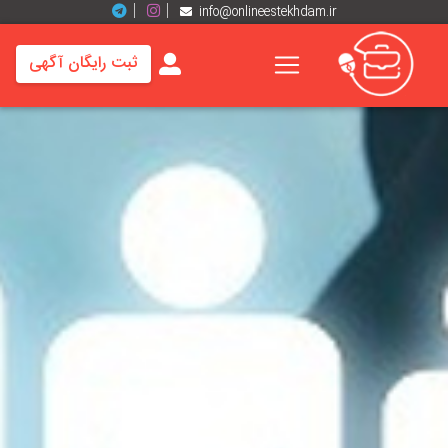
info@onlineestekhdam.ir
ثبت رایگان آگهی
خانه
فرصت
های
شغلی
برند
ها
رزومه
ها
اخبار
مشاغل