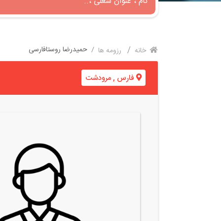
حمیدرضا روستافارسی
خانه
رزومه ها
فارس
,
مرودشت