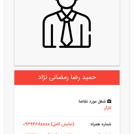
حمید رضا رمضانی نژاد
شغل مورد تقاضا:
کارگر
شماره همراه:
(نمایش کامل)
0939468xxxx