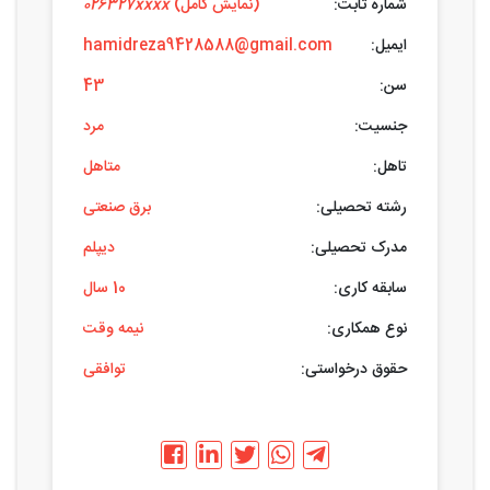
شماره ثابت:
(نمایش کامل)
026327xxxx
ایمیل:
hamidreza9428588@gmail.com
سن:
43
جنسیت:
مرد
تاهل:
متاهل
رشته تحصیلی:
برق صنعتی
مدرک تحصیلی:
دیپلم
سابقه کاری:
10 سال
نوع همکاری:
نیمه وقت
حقوق درخواستی:
توافقی