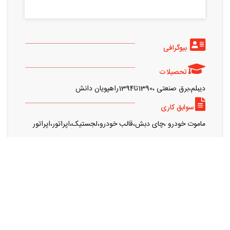
بیوگرافی
تحصیلات
دیبلم،برق صنعتی ،1390تا1394راهپویان دانش
سوابق کاری
ماموت خودرو ،چای دبش،قالب خودرو،لجستیک،اپراتور،اپراتور
رزومه های مشابه را می توانید از این قسمت مشاهده کنید
در آنلاین استخدام