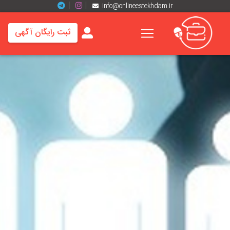
info@onlineestekhdam.ir
ثبت رایگان آگهی
خانه
فرصت
های
شغلی
برند
ها
رزومه
ها
اخبار
مشاغل