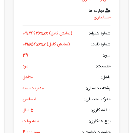
مهارت ها:
حسابداری
شماره همراه:
(نمایش کامل)
0912493xxxx
شماره ثابت:
(نمایش کامل)
021554xxxx
سن:
39
جنسیت:
مرد
تاهل:
متاهل
رشته تحصیلی:
مدیریت بیمه
مدرک تحصیلی:
لیسانس
سابقه کاری:
5 سال
نوع همکاری:
نیمه وقت
حقوق درخواستی:
4.000.000