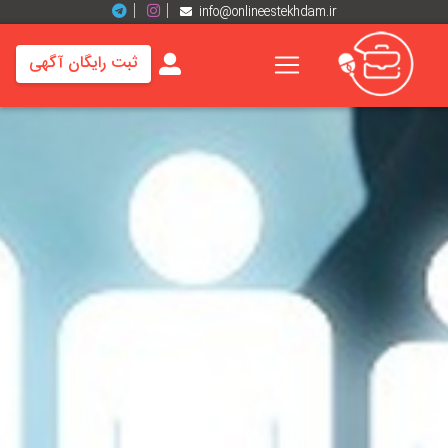
info@onlineestekhdam.ir
ثبت رایگان آگهی
خانه
فرصت
های
شغلی
برند
ها
رزومه
ها
اخبار
مشاغل