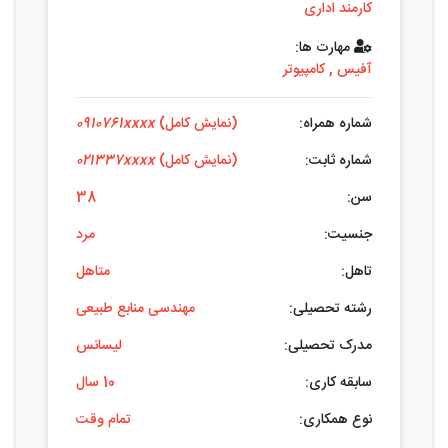
کارمند اداری
مهارت ها:
آفیس
,
کامپیوتر
شماره همراه:
(نمایش کامل)
0910761xxxx
شماره ثابت:
(نمایش کامل)
021337xxxx
سن:
38
جنسیت:
مرد
تاهل:
متاهل
رشته تحصیلی:
مهندسی منابع طبیعی
مدرک تحصیلی:
لیسانس
سابقه کاری:
10 سال
نوع همکاری:
تمام وقت