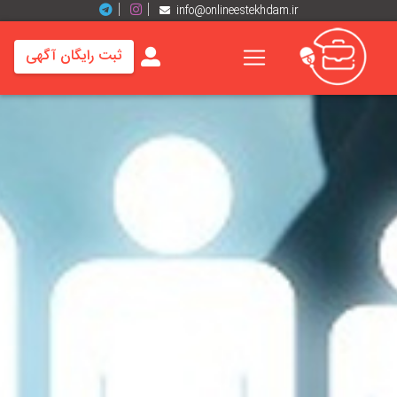
info@onlineestekhdam.ir
ثبت رایگان آگهی
خانه
فرصت
های
شغلی
برند
ها
رزومه
ها
اخبار
مشاغل