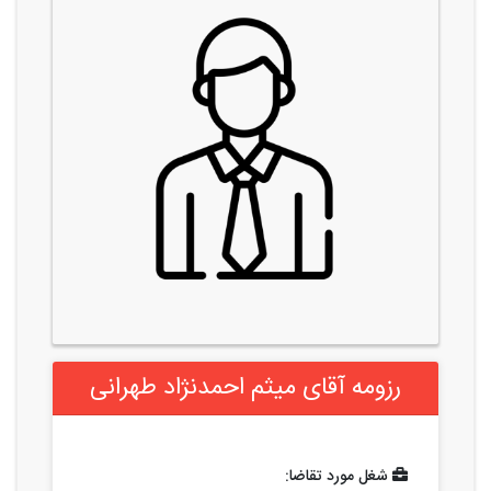
رزومه آقای میثم احمدنژاد طهرانی
شغل مورد تقاضا: