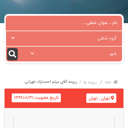
گروه شغلی
شهر
رزومه آقای میثم احمدنژاد طهرانی
خانه
رزومه ها
تاریخ عضویت ۱۳۹۹/۰۱/۳۱
تهران
,
تهران