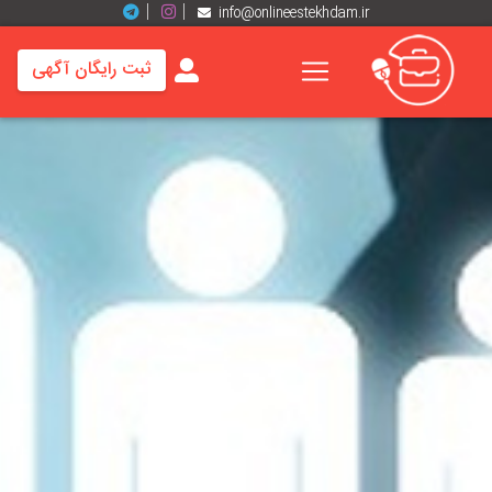
info@onlineestekhdam.ir
ثبت رایگان آگهی
خانه
فرصت
های
شغلی
برند
ها
رزومه
ها
اخبار
مشاغل