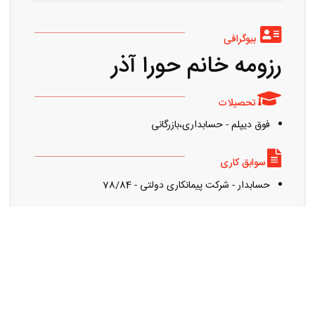
بیوگرافی
رزومه خانم حورا آذر
تحصیلات
فوق ديپلم - حسابداری،بازرگانی
سوابق کاری
حسابدار - شرکت پیمانکاری دولتی - 78/84
رزومه های مشابه را می توانید از این قسمت مشاهده کنید