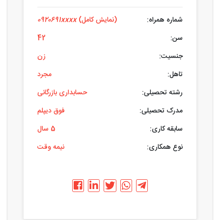
شماره همراه:
(نمایش کامل)
0920691xxxx
سن:
42
جنسیت:
زن
تاهل:
مجرد
رشته تحصیلی:
حسابداری بازرگانی
مدرک تحصیلی:
فوق دیپلم
سابقه کاری:
5 سال
نوع همکاری:
نیمه وقت