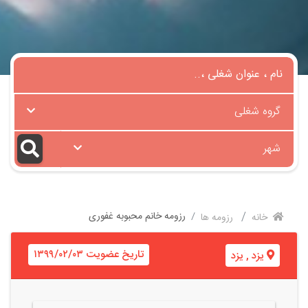
گروه شغلی
شهر
رزومه خانم محبوبه غفوری
خانه
رزومه ها
تاریخ عضویت ۱۳۹۹/۰۲/۰۳
یزد
,
یزد