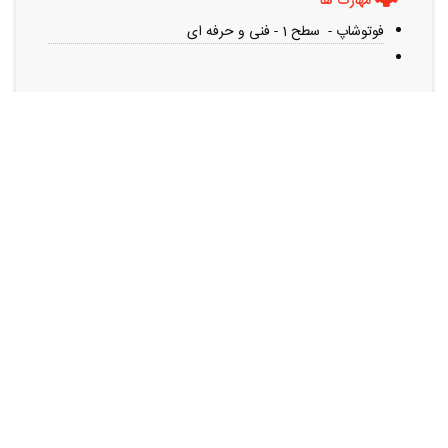
مهارت ها
فوتوشاپ - سطح 1 - فنی و حرفه ای
سوابق کاری
کارشناس اندروید - پارسی جو - 94/96
برنامه نویسی اندروید - شرکت نرم افزاری - 96/98
رزومه های مشابه را می توانید از این قسمت مشاهده کنید
در آنلاین استخدام
رایگان عضو شوید و رزومه خود را به اشتراک بگذارید