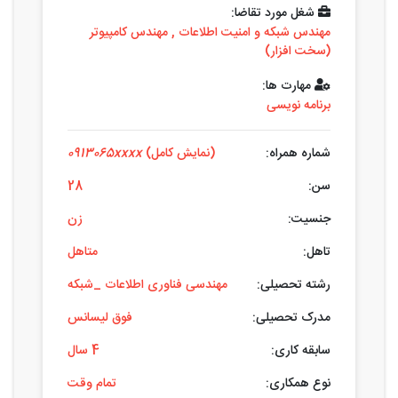
شغل مورد تقاضا:
مهندس شبکه و امنیت اطلاعات
,
مهندس کامپیوتر
(سخت افزار)
مهارت ها:
برنامه نویسی
شماره همراه:
(نمایش کامل)
0913065xxxx
سن:
28
جنسیت:
زن
تاهل:
متاهل
رشته تحصیلی:
مهندسی فناوری اطلاعات _شبکه
مدرک تحصیلی:
فوق لیسانس
سابقه کاری:
4 سال
نوع همکاری:
تمام وقت