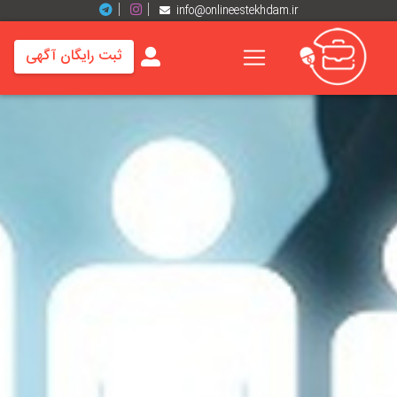
info@onlineestekhdam.ir
ثبت رایگان آگهی
خانه
فرصت
های
شغلی
برند
ها
رزومه
ها
اخبار
مشاغل