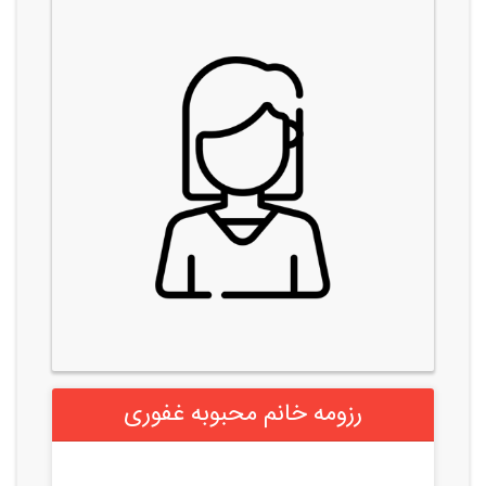
رزومه خانم محبوبه غفوری