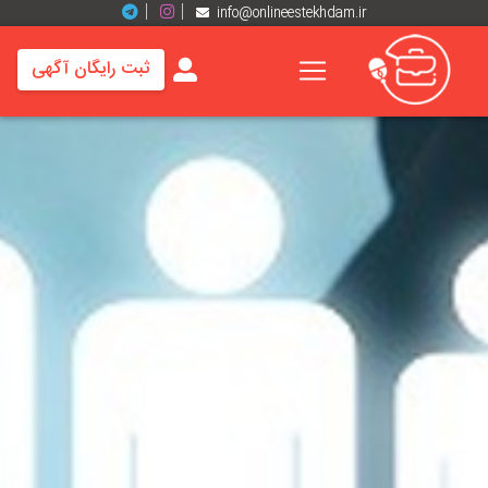
info@onlineestekhdam.ir
ثبت رایگان آگهی
خانه
فرصت
های
شغلی
برند
ها
رزومه
ها
اخبار
مشاغل