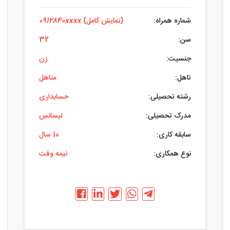
شماره همراه:
(نمایش کامل)
0912840xxxx
سن:
32
جنسیت:
زن
تاهل:
متاهل
رشته تحصیلی:
حسابداری
مدرک تحصیلی:
لیسانس
سابقه کاری:
10 سال
نوع همکاری:
نیمه وقت