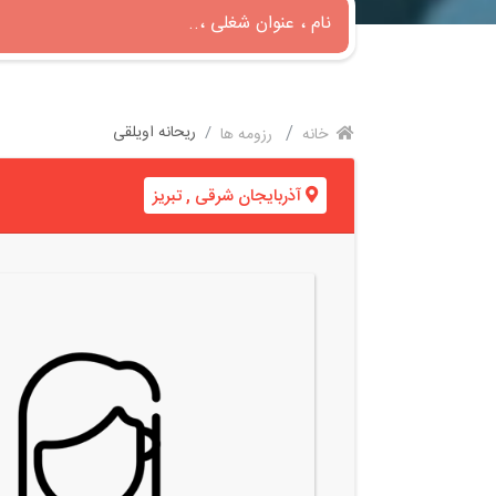
ریحانه اویلقی
خانه
رزومه ها
آذربایجان شرقی
,
تبریز