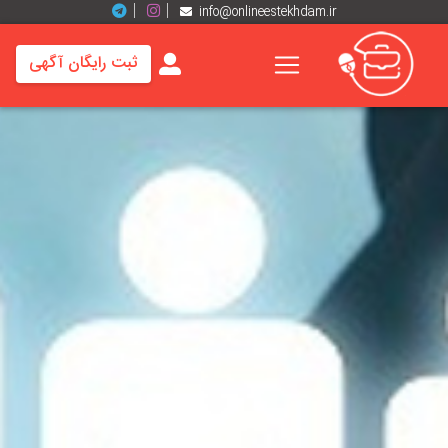
info@onlineestekhdam.ir
ثبت رایگان آگهی
خانه
فرصت
های
شغلی
برند
ها
رزومه
ها
اخبار
مشاغل