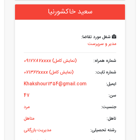
سعید خاکشورنیا
شغل مورد تقاضا:
مدیر و سرپرست
شماره همراه:
(نمایش کامل)
0917787xxxx
شماره ثابت:
(نمایش کامل)
071362xxxx
ایمیل:
Khakshour1354@gmail.com
سن:
47
جنسیت:
مرد
تاهل:
متاهل
رشته تحصیلی:
مدیریت بازرگانی