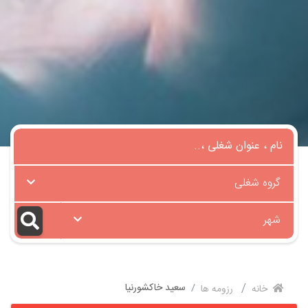
گروه شغلی
شهر
سعید خاکشورنیا
خانه
رزومه ها