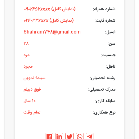
شماره همراه:
(نمایش کامل)
0902657xxxx
شماره ثابت:
(نمایش کامل)
024-33xxxx
ایمیل:
Shahram748@gmail.com
سن:
۳۸
جنسیت:
مرد
تاهل:
مجرد
رشته تحصیلی:
سینما-تدوین
مدرک تحصیلی:
فوق دیپلم
سابقه کاری:
10 سال
نوع همکاری:
تمام وقت