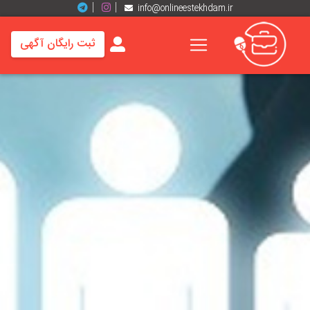
info@onlineestekhdam.ir
ثبت رایگان آگهی
خانه
فرصت
های
شغلی
برند
ها
رزومه
ها
اخبار
مشاغل