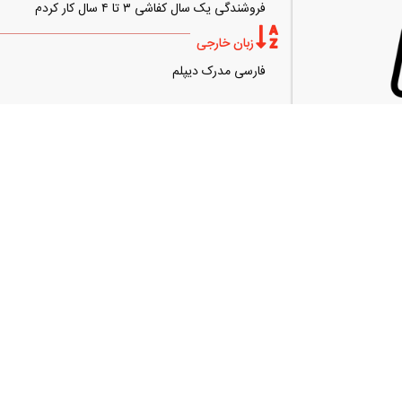
فروشندگی یک سال کفاشی ۳ تا ۴ سال کار کردم
زبان خارجی
فارسی مدرک دیپلم
0937601xxxx
امل)
ندارمxxxx