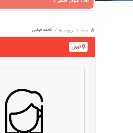
فاطمه فیضی
خانه
رزومه ها
تهران