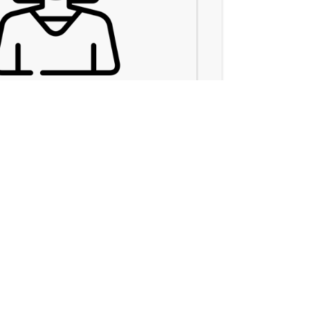
فاطمه فیضی
شغل مورد تقاضا:
تهیه غذا و رستورانها
شماره همراه:
(نمایش کامل)
شماره ثابت:
(نمایش ک