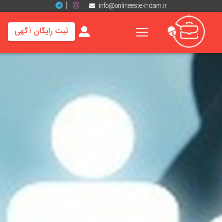
info@onlineestekhdam.ir
ثبت رایگان آگهی
خانه
فرصت
های
شغلی
برند
ها
رزومه
ها
اخبار
مشاغل