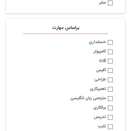
سایر
براساس مهارت
حسابداری
کامپیوتر
icdl
آفیس
طراحی
تعمیرکاری
مترجمی زبان انگلیسی
برقکاری
تدریس
تایپ