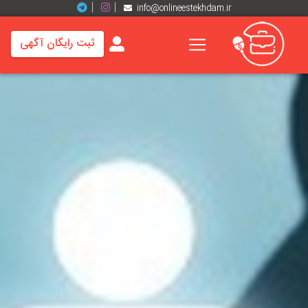
info@onlineestekhdam.ir
ثبت رایگان آگهی
خانه
فرصت
های
شغلی
برند
ها
رزومه
ها
اخبار
مشاغل