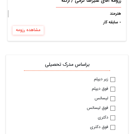
رزومه آقای علیرضا کرمی
/
ازگله
هنرمند
- سابقه کار
مشاهده رزومه
براساس مدرک تحصیلی
زیر دیپلم
فوق دیپلم
لیسانس
فوق لیسانس
دکتری
فوق دکتری