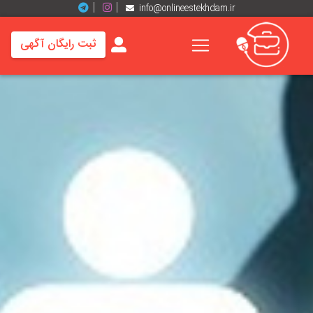
info@onlineestekhdam.ir
ثبت رایگان آگهی
خانه
فرصت
های
شغلی
برند
ها
رزومه
ها
اخبار
مشاغل