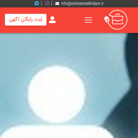
info@onlineestekhdam.ir
ثبت رایگان آگهی
خانه
فرصت
های
شغلی
برند
ها
رزومه
ها
اخبار
مشاغل